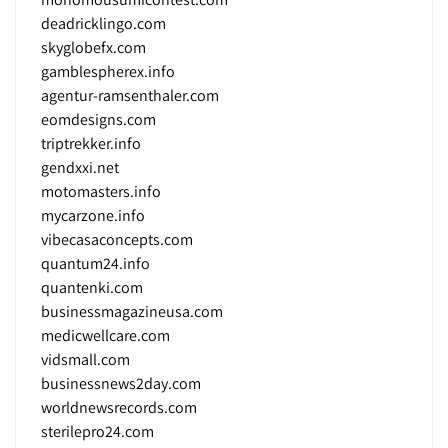
deadricklingo.com
skyglobefx.com
gamblespherex.info
agentur-ramsenthaler.com
eomdesigns.com
triptrekker.info
gendxxi.net
motomasters.info
mycarzone.info
vibecasaconcepts.com
quantum24.info
quantenki.com
businessmagazineusa.com
medicwellcare.com
vidsmall.com
businessnews2day.com
worldnewsrecords.com
sterilepro24.com