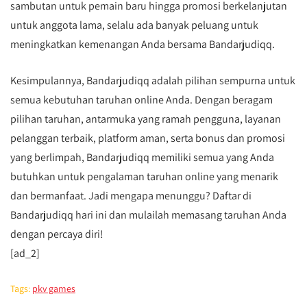
sambutan untuk pemain baru hingga promosi berkelanjutan
untuk anggota lama, selalu ada banyak peluang untuk
meningkatkan kemenangan Anda bersama Bandarjudiqq.
Kesimpulannya, Bandarjudiqq adalah pilihan sempurna untuk
semua kebutuhan taruhan online Anda. Dengan beragam
pilihan taruhan, antarmuka yang ramah pengguna, layanan
pelanggan terbaik, platform aman, serta bonus dan promosi
yang berlimpah, Bandarjudiqq memiliki semua yang Anda
butuhkan untuk pengalaman taruhan online yang menarik
dan bermanfaat. Jadi mengapa menunggu? Daftar di
Bandarjudiqq hari ini dan mulailah memasang taruhan Anda
dengan percaya diri!
[ad_2]
Tags:
pkv games