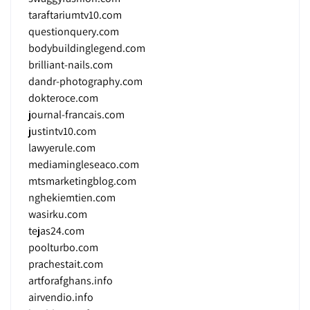
taraftariumtv10.com
questionquery.com
bodybuildinglegend.com
brilliant-nails.com
dandr-photography.com
dokteroce.com
journal-francais.com
justintv10.com
lawyerule.com
mediamingleseaco.com
mtsmarketingblog.com
nghekiemtien.com
wasirku.com
tejas24.com
poolturbo.com
prachestait.com
artforafghans.info
airvendio.info