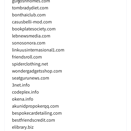
gurjoshhomes.com
tombradydiet.com
bonthaiclub.com
casusbelli-mod.com
bookplatesociety.com
lebnewsmedia.com
sonosonora.com
linkuusinternasional1.com
friendsroll.com
spiderclothing.net
wondergadgetsshop.com
seatgurunews.com
3net.info
codeplex.info
okena.info
akunidpropokerqq.com
bespokecardetailing.com
bestfriendscredit.com
elibrary.biz