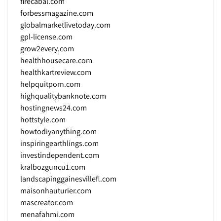
firecabal.com
forbessmagazine.com
globalmarketlivetoday.com
gpl-license.com
grow2every.com
healthhousecare.com
healthkartreview.com
helpquitporn.com
highqualitybanknote.com
hostingnews24.com
hottstyle.com
howtodiyanything.com
inspiringearthlings.com
investindependent.com
kralbozguncu1.com
landscapinggainesvillefl.com
maisonhauturier.com
mascreator.com
menafahmi.com