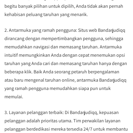
begitu banyak pilihan untuk dipilih, Anda tidak akan pernah
kehabisan peluang taruhan yang menarik.
2. Antarmuka yang ramah pengguna: Situs web Bandarjudiqq
dirancang dengan mempertimbangkan pengguna, sehingga
memudahkan navigasi dan memasang taruhan. Antarmuka
intuitif memungkinkan Anda dengan cepat menemukan opsi
taruhan yang Anda cari dan memasang taruhan hanya dengan
beberapa klik. Baik Anda seorang petaruh berpengalaman
atau baru mengenal taruhan online, antarmuka Bandarjudiqq
yang ramah pengguna memudahkan siapa pun untuk
memulai.
3. Layanan pelanggan terbaik: Di Bandarjudiqq, kepuasan
pelanggan adalah prioritas utama. Tim perwakilan layanan
pelanggan berdedikasi mereka tersedia 24/7 untuk membantu