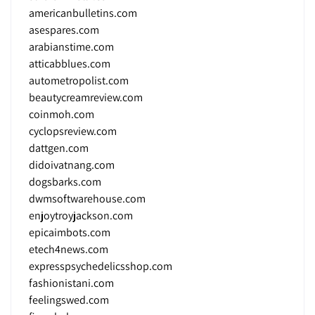
americanbulletins.com
asespares.com
arabianstime.com
atticabblues.com
autometropolist.com
beautycreamreview.com
coinmoh.com
cyclopsreview.com
dattgen.com
didoivatnang.com
dogsbarks.com
dwmsoftwarehouse.com
enjoytroyjackson.com
epicaimbots.com
etech4news.com
expresspsychedelicsshop.com
fashionistani.com
feelingswed.com