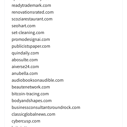
readytrademark.com
renovationsrated.com
scoziarestaurant.com
seohart.com
set-cleaning.com
promodesignai.com
publicistspaper.com
quindaily.com
abosulte.com
aiverse24.com
anubella.com
audiobooksonaudible.com
beautenetwork.com
bitcoin-tracing.com
bodyandshapes.com
businessconsultantsroundrock.com
classicglobalnews.com
cybercusp.com