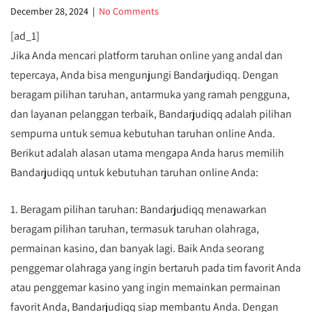
December 28, 2024
|
No Comments
[ad_1]
Jika Anda mencari platform taruhan online yang andal dan
tepercaya, Anda bisa mengunjungi Bandarjudiqq. Dengan
beragam pilihan taruhan, antarmuka yang ramah pengguna,
dan layanan pelanggan terbaik, Bandarjudiqq adalah pilihan
sempurna untuk semua kebutuhan taruhan online Anda.
Berikut adalah alasan utama mengapa Anda harus memilih
Bandarjudiqq untuk kebutuhan taruhan online Anda:
1. Beragam pilihan taruhan: Bandarjudiqq menawarkan
beragam pilihan taruhan, termasuk taruhan olahraga,
permainan kasino, dan banyak lagi. Baik Anda seorang
penggemar olahraga yang ingin bertaruh pada tim favorit Anda
atau penggemar kasino yang ingin memainkan permainan
favorit Anda, Bandarjudiqq siap membantu Anda. Dengan