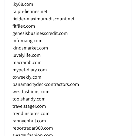
lky08.com
ralph-fiennes.net
fielder-maximum-discount.net
fitfllex.com
genesisbusinesscredit.com
inforuang.com
kindsmarket.com
luvelylife.com
macramb.com
mypet-diary.com
oxweekly.com
panamacitydeckcontractors.com
westfashions.com
toolshandy.com
travelstager.com
trendinspires.com
rannyephul.com
reportradar360.com
swaggyfashion.com