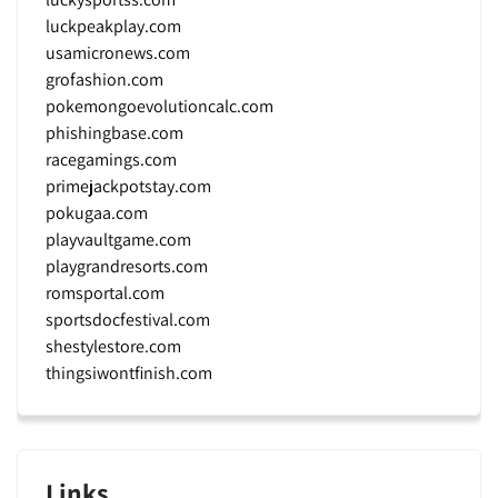
luckpeakplay.com
usamicronews.com
grofashion.com
pokemongoevolutioncalc.com
phishingbase.com
racegamings.com
primejackpotstay.com
pokugaa.com
playvaultgame.com
playgrandresorts.com
romsportal.com
sportsdocfestival.com
shestylestore.com
thingsiwontfinish.com
Links