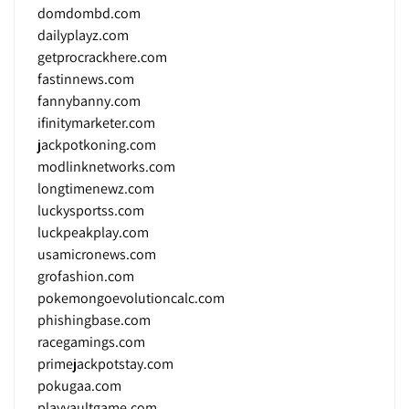
domdombd.com
dailyplayz.com
getprocrackhere.com
fastinnews.com
fannybanny.com
ifinitymarketer.com
jackpotkoning.com
modlinknetworks.com
longtimenewz.com
luckysportss.com
luckpeakplay.com
usamicronews.com
grofashion.com
pokemongoevolutioncalc.com
phishingbase.com
racegamings.com
primejackpotstay.com
pokugaa.com
playvaultgame.com