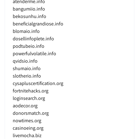
atenderme.info
bangumiio.info
bekosunhu.info
beneficialgrandiose.info
blomaio.info
dosellinfoplete.info
podtubeio.info
powerfulvolatile.info
qvidsio.info
shumaio.info
slotherio.info
cysapluscertification.org
fortnitehacks.org
loginsearch.org
aodecor.org
donorsmatch.org
nowtimes.org
casinoeing.org
livemocha.biz