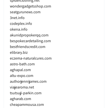
spiderclothing.net
wondergadgetsshop.com
seatgurunews.com
3net.info
codeplex.info
okena.info
akunidpropokerqq.com
bespokecardetailing.com
bestfriendscredit.com
elibrary.biz
eczema-naturalcures.com
astro-bath.com
aghapal.com
altu-expo.com
authorjennijames.com
viajearoma.net
tsutsuji-parkin.com
agharab.com
cheapammousa.com