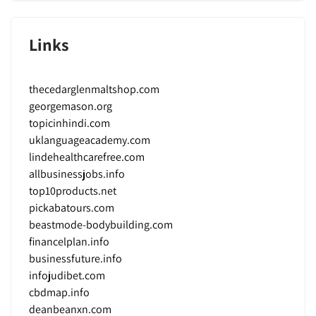
Links
thecedarglenmaltshop.com
georgemason.org
topicinhindi.com
uklanguageacademy.com
lindehealthcarefree.com
allbusinessjobs.info
top10products.net
pickabatours.com
beastmode-bodybuilding.com
financelplan.info
businessfuture.info
infojudibet.com
cbdmap.info
deanbeanxn.com