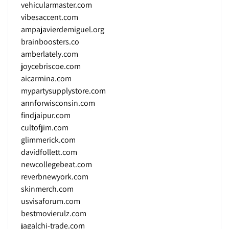
vehicularmaster.com
vibesaccent.com
ampajavierdemiguel.org
brainboosters.co
amberlately.com
joycebriscoe.com
aicarmina.com
mypartysupplystore.com
annforwisconsin.com
findjaipur.com
cultofjim.com
glimmerick.com
davidfollett.com
newcollegebeat.com
reverbnewyork.com
skinmerch.com
usvisaforum.com
bestmovierulz.com
jagalchi-trade.com