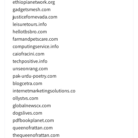
ethiopianetwork.org
gadgetsmesh.com
justicefornevada.com
leisuretours.info
hellotbsbro.com
farmandpetscare.com
computingservice.info
caiofracini.com
techpositive.info
unseonrang.com
pak-urdu-poetry.com
blogcetra.com
internetmarketingsolutions.co
ollystvs.com
globalnewscx.com
dogslives.com
pdfbookplanet.com
queenofrattan.com
thequeenofrattan.com