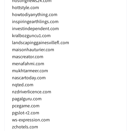
hostingnews24.com
hottstyle.com
howtodiyanything.com
inspiringearthlings.com
investindependent.com
kralbozguncu1.com
landscapinggainesvillefl.com
maisonhauturier.com
mascreator.com
menafahmi.com
mukhtarmeer.com
nascartoday.com
nqted.com
nzdriverlicence.com
pagalguru.com
pcegame.com
pgslot-r2.com
ws-expression.com
zchotels.com