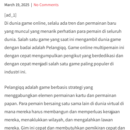
March 19, 2025
|
No Comments
[ad_1]
Di dunia game online, selalu ada tren dan permainan baru
yang muncul yang menarik perhatian para pemain di seluruh
dunia. Salah satu game yang saat ini mengambil dunia game
dengan badai adalah Pelangiqq. Game online multipemain ini
dengan cepat mengumpulkan pengikut yang berdedikasi dan
dengan cepat menjadi salah satu game paling populer di
industri ini.
Pelangiqq adalah game berbasis strategi yang
menggabungkan elemen permainan kartu dan permainan
papan. Para pemain bersaing satu sama lain di dunia virtual di
mana mereka harus membangun dan memperluas kerajaan
mereka, menaklukkan wilayah, dan mengalahkan lawan
mereka. Gim ini cepat dan membutuhkan pemikiran cepat dan