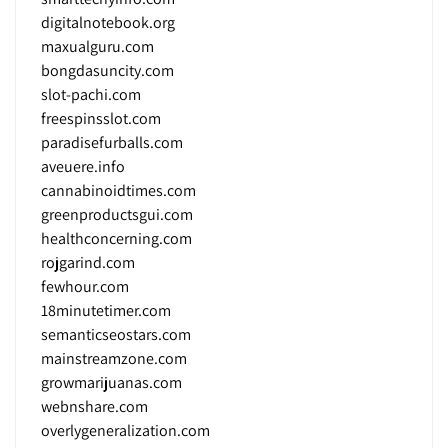
digitalnotebook.org
maxualguru.com
bongdasuncity.com
slot-pachi.com
freespinsslot.com
paradisefurballs.com
aveuere.info
cannabinoidtimes.com
greenproductsgui.com
healthconcerning.com
rojgarind.com
fewhour.com
18minutetimer.com
semanticseostars.com
mainstreamzone.com
growmarijuanas.com
webnshare.com
overlygeneralization.com