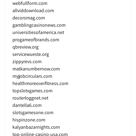
webfullform.com
allviddownload.com
decorsmag.com
gamblingcasinonews.com
universitiesofamerica.net
progameofbrands.com
qbreview.org
servicewueste.org
zippyrevs.com
matkanumbernow.com
myjobcirculars.com
healthmoreoverfitness.com
topslotxgames.com
routerloggnet.net
dantella6.com
slotsgamesone.com
hispinzone.com
kalyanbazarnights.com
top-online-casino-usa.com