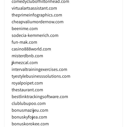
comedyclubofhiltonhead.com
virtualartsassistant.com
theprimeinfographics.com
cheapvaliumordernow.com
beenime.com
sodecia-kemmerich.com
fun-mak.com
casino888world.com
misterdbnb.com
jkmezcal.com
intervaltrainingexercises.com
tyestylebusinesssolutions.com
royalpoipet.com
thestaurant.com
bestlinktrackingsoftware.com
clublubupoo.com
bonusmazijeu.com
bonuskyfojea.com
bonuskorokee.com