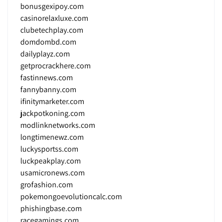
bonusgexipoy.com
casinorelaxluxe.com
clubetechplay.com
domdombd.com
dailyplayz.com
getprocrackhere.com
fastinnews.com
fannybanny.com
ifinitymarketer.com
jackpotkoning.com
modlinknetworks.com
longtimenewz.com
luckysportss.com
luckpeakplay.com
usamicronews.com
grofashion.com
pokemongoevolutioncalc.com
phishingbase.com
racegamings.com