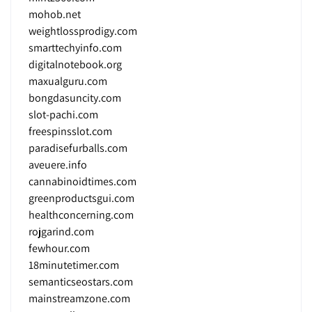
mohob.net
weightlossprodigy.com
smarttechyinfo.com
digitalnotebook.org
maxualguru.com
bongdasuncity.com
slot-pachi.com
freespinsslot.com
paradisefurballs.com
aveuere.info
cannabinoidtimes.com
greenproductsgui.com
healthconcerning.com
rojgarind.com
fewhour.com
18minutetimer.com
semanticseostars.com
mainstreamzone.com