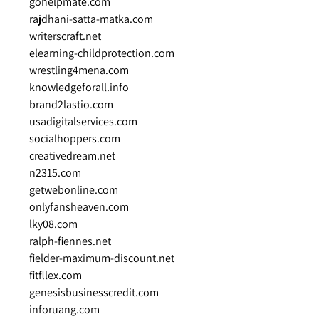
gohelpmate.com
rajdhani-satta-matka.com
writerscraft.net
elearning-childprotection.com
wrestling4mena.com
knowledgeforall.info
brand2lastio.com
usadigitalservices.com
socialhoppers.com
creativedream.net
n2315.com
getwebonline.com
onlyfansheaven.com
lky08.com
ralph-fiennes.net
fielder-maximum-discount.net
fitfllex.com
genesisbusinesscredit.com
inforuang.com