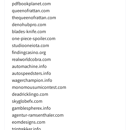
pdfbookplanet.com
queenofrattan.com
thequeenofrattan.com
denohubpro.com
blades-knife.com
one-piece-spoiler.com
studiooneiota.com
findingcasino.org
realworldcobra.com
automachine.info
autospeedsters.info
wagerchampion.info
monomousumicontest.com
deadricklingo.com
skyglobefx.com
gamblespherex.info
agentur-ramsenthaler.com
eomdesigns.com
triptrekker.info