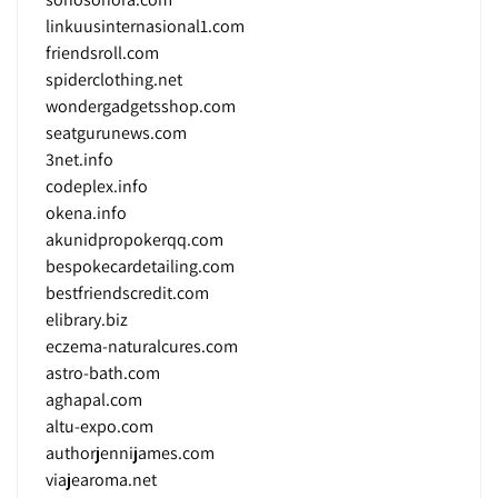
linkuusinternasional1.com
friendsroll.com
spiderclothing.net
wondergadgetsshop.com
seatgurunews.com
3net.info
codeplex.info
okena.info
akunidpropokerqq.com
bespokecardetailing.com
bestfriendscredit.com
elibrary.biz
eczema-naturalcures.com
astro-bath.com
aghapal.com
altu-expo.com
authorjennijames.com
viajearoma.net