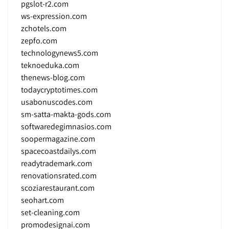
pgslot-r2.com
ws-expression.com
zchotels.com
zepfo.com
technologynews5.com
teknoeduka.com
thenews-blog.com
todaycryptotimes.com
usabonuscodes.com
sm-satta-makta-gods.com
softwaredegimnasios.com
soopermagazine.com
spacecoastdailys.com
readytrademark.com
renovationsrated.com
scoziarestaurant.com
seohart.com
set-cleaning.com
promodesignai.com