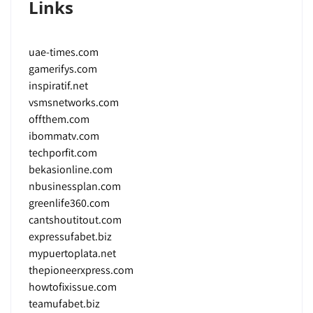
Links
uae-times.com
gamerifys.com
inspiratif.net
vsmsnetworks.com
offthem.com
ibommatv.com
techporfit.com
bekasionline.com
nbusinessplan.com
greenlife360.com
cantshoutitout.com
expressufabet.biz
mypuertoplata.net
thepioneerxpress.com
howtofixissue.com
teamufabet.biz