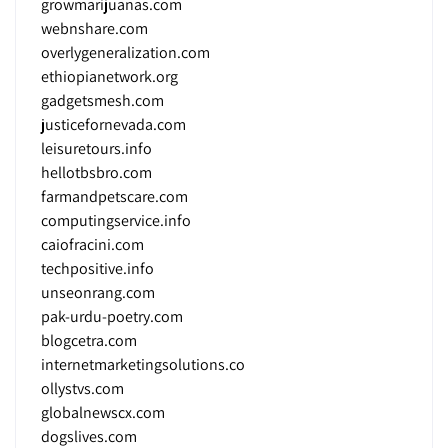
growmarijuanas.com
webnshare.com
overlygeneralization.com
ethiopianetwork.org
gadgetsmesh.com
justicefornevada.com
leisuretours.info
hellotbsbro.com
farmandpetscare.com
computingservice.info
caiofracini.com
techpositive.info
unseonrang.com
pak-urdu-poetry.com
blogcetra.com
internetmarketingsolutions.co
ollystvs.com
globalnewscx.com
dogslives.com