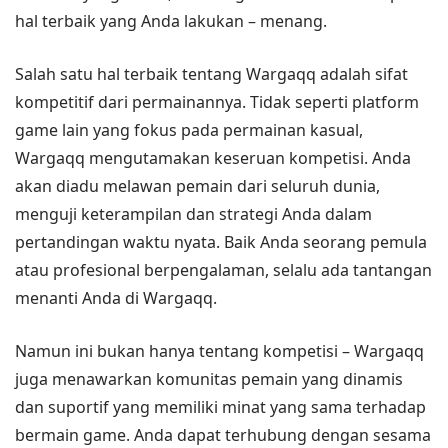
hal terbaik yang Anda lakukan – menang.
Salah satu hal terbaik tentang Wargaqq adalah sifat
kompetitif dari permainannya. Tidak seperti platform
game lain yang fokus pada permainan kasual,
Wargaqq mengutamakan keseruan kompetisi. Anda
akan diadu melawan pemain dari seluruh dunia,
menguji keterampilan dan strategi Anda dalam
pertandingan waktu nyata. Baik Anda seorang pemula
atau profesional berpengalaman, selalu ada tantangan
menanti Anda di Wargaqq.
Namun ini bukan hanya tentang kompetisi – Wargaqq
juga menawarkan komunitas pemain yang dinamis
dan suportif yang memiliki minat yang sama terhadap
bermain game. Anda dapat terhubung dengan sesama