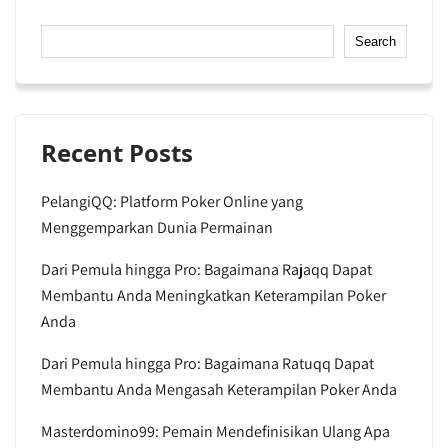
Search
Recent Posts
PelangiQQ: Platform Poker Online yang
Menggemparkan Dunia Permainan
Dari Pemula hingga Pro: Bagaimana Rajaqq Dapat
Membantu Anda Meningkatkan Keterampilan Poker
Anda
Dari Pemula hingga Pro: Bagaimana Ratuqq Dapat
Membantu Anda Mengasah Keterampilan Poker Anda
Masterdomino99: Pemain Mendefinisikan Ulang Apa