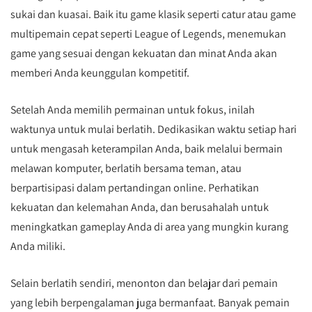
sukai dan kuasai. Baik itu game klasik seperti catur atau game
multipemain cepat seperti League of Legends, menemukan
game yang sesuai dengan kekuatan dan minat Anda akan
memberi Anda keunggulan kompetitif.
Setelah Anda memilih permainan untuk fokus, inilah
waktunya untuk mulai berlatih. Dedikasikan waktu setiap hari
untuk mengasah keterampilan Anda, baik melalui bermain
melawan komputer, berlatih bersama teman, atau
berpartisipasi dalam pertandingan online. Perhatikan
kekuatan dan kelemahan Anda, dan berusahalah untuk
meningkatkan gameplay Anda di area yang mungkin kurang
Anda miliki.
Selain berlatih sendiri, menonton dan belajar dari pemain
yang lebih berpengalaman juga bermanfaat. Banyak pemain