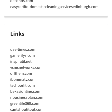
deconds.com
easycartltd-domesticcleaningservicesedinburgh.com
Links
uae-times.com
gamerifys.com
inspiratif.net
vsmsnetworks.com
offthem.com
ibommatv.com
techporfit.com
bekasionline.com
nbusinessplan.com
greenlife360.com
cantshoutitout.com