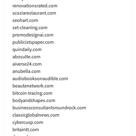
renovationsrated.com
scoziarestaurant.com
seohart.com
set-cleaning.com
promodesignai.com
publicistspaper.com
quindaily.com
abosulte.com
aiverse24.com
anubella.com
audiobooksonaudible.com
beautenetwork.com
bitcoin-tracing.com
bodyandshapes.com
businessconsultantsroundrock.com
classicglobalnews.com
cybercusp.com
britaintt.com