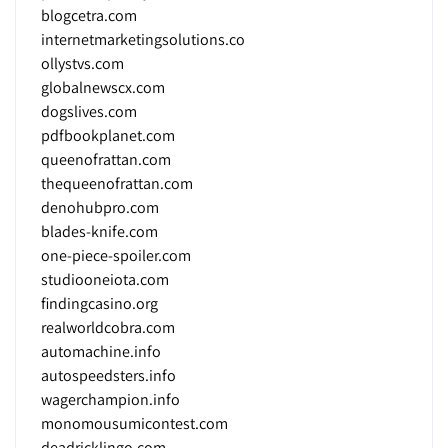
blogcetra.com
internetmarketingsolutions.co
ollystvs.com
globalnewscx.com
dogslives.com
pdfbookplanet.com
queenofrattan.com
thequeenofrattan.com
denohubpro.com
blades-knife.com
one-piece-spoiler.com
studiooneiota.com
findingcasino.org
realworldcobra.com
automachine.info
autospeedsters.info
wagerchampion.info
monomousumicontest.com
deadricklingo.com