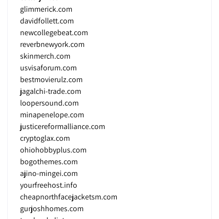
glimmerick.com
davidfollett.com
newcollegebeat.com
reverbnewyork.com
skinmerch.com
usvisaforum.com
bestmovierulz.com
jagalchi-trade.com
loopersound.com
minapenelope.com
justicereformalliance.com
cryptoglax.com
ohiohobbyplus.com
bogothemes.com
ajino-mingei.com
yourfreehost.info
cheapnorthfacejacketsm.com
gurjoshhomes.com