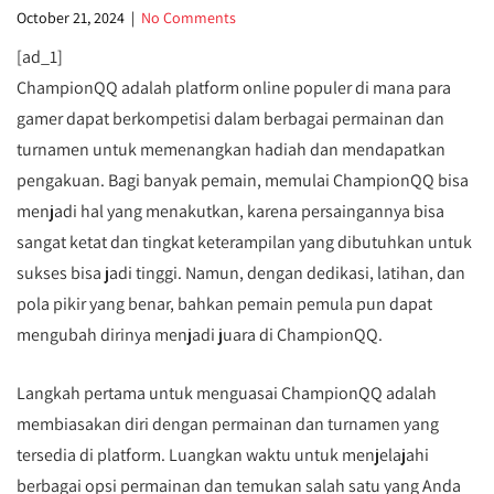
October 21, 2024
|
No Comments
[ad_1]
ChampionQQ adalah platform online populer di mana para
gamer dapat berkompetisi dalam berbagai permainan dan
turnamen untuk memenangkan hadiah dan mendapatkan
pengakuan. Bagi banyak pemain, memulai ChampionQQ bisa
menjadi hal yang menakutkan, karena persaingannya bisa
sangat ketat dan tingkat keterampilan yang dibutuhkan untuk
sukses bisa jadi tinggi. Namun, dengan dedikasi, latihan, dan
pola pikir yang benar, bahkan pemain pemula pun dapat
mengubah dirinya menjadi juara di ChampionQQ.
Langkah pertama untuk menguasai ChampionQQ adalah
membiasakan diri dengan permainan dan turnamen yang
tersedia di platform. Luangkan waktu untuk menjelajahi
berbagai opsi permainan dan temukan salah satu yang Anda