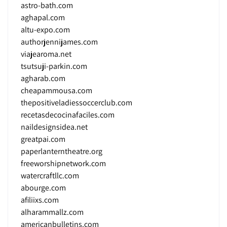
astro-bath.com
aghapal.com
altu-expo.com
authorjennijames.com
viajearoma.net
tsutsuji-parkin.com
agharab.com
cheapammousa.com
thepositiveladiessoccerclub.com
recetasdecocinafaciles.com
naildesignsidea.net
greatpai.com
paperlanterntheatre.org
freeworshipnetwork.com
watercraftllc.com
abourge.com
afiliixs.com
alharammallz.com
americanbulletins.com