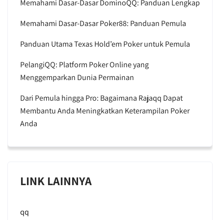
Memahami Dasar-Dasar DominoQQ: Panduan Lengkap
Memahami Dasar-Dasar Poker88: Panduan Pemula
Panduan Utama Texas Hold’em Poker untuk Pemula
PelangiQQ: Platform Poker Online yang
Menggemparkan Dunia Permainan
Dari Pemula hingga Pro: Bagaimana Rajaqq Dapat
Membantu Anda Meningkatkan Keterampilan Poker
Anda
LINK LAINNYA
qq