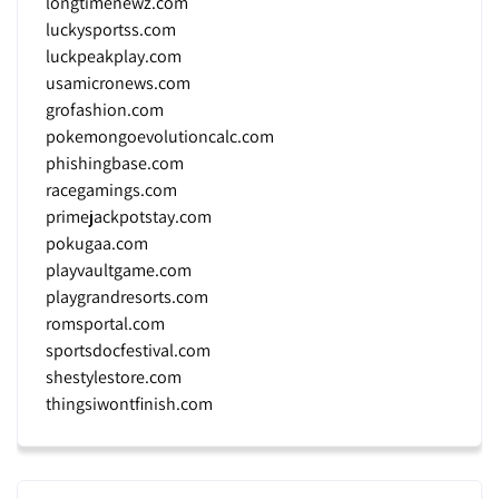
longtimenewz.com
luckysportss.com
luckpeakplay.com
usamicronews.com
grofashion.com
pokemongoevolutioncalc.com
phishingbase.com
racegamings.com
primejackpotstay.com
pokugaa.com
playvaultgame.com
playgrandresorts.com
romsportal.com
sportsdocfestival.com
shestylestore.com
thingsiwontfinish.com