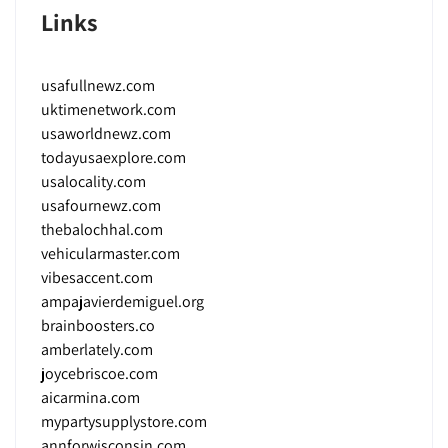
Links
usafullnewz.com
uktimenetwork.com
usaworldnewz.com
todayusaexplore.com
usalocality.com
usafournewz.com
thebalochhal.com
vehicularmaster.com
vibesaccent.com
ampajavierdemiguel.org
brainboosters.co
amberlately.com
joycebriscoe.com
aicarmina.com
mypartysupplystore.com
annforwisconsin.com