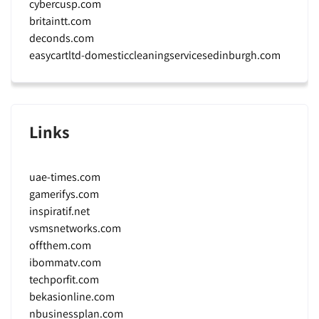
cybercusp.com
britaintt.com
deconds.com
easycartltd-domesticcleaningservicesedinburgh.com
Links
uae-times.com
gamerifys.com
inspiratif.net
vsmsnetworks.com
offthem.com
ibommatv.com
techporfit.com
bekasionline.com
nbusinessplan.com