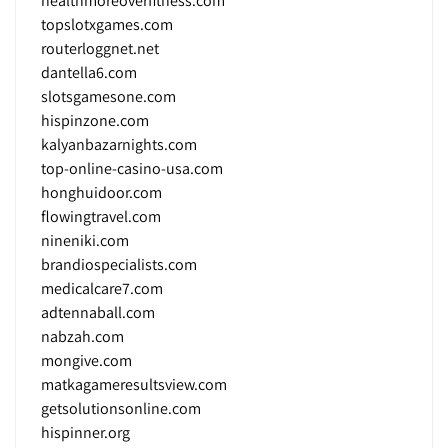
healthmoreoverfitness.com
topslotxgames.com
routerloggnet.net
dantella6.com
slotsgamesone.com
hispinzone.com
kalyanbazarnights.com
top-online-casino-usa.com
honghuidoor.com
flowingtravel.com
nineniki.com
brandiospecialists.com
medicalcare7.com
adtennaball.com
nabzah.com
mongive.com
matkagameresultsview.com
getsolutionsonline.com
hispinner.org