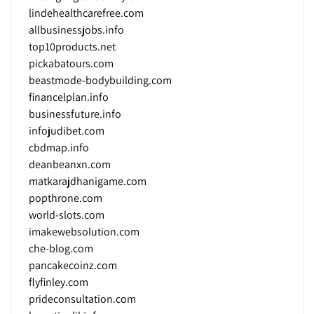
lindehealthcarefree.com
allbusinessjobs.info
top10products.net
pickabatours.com
beastmode-bodybuilding.com
financelplan.info
businessfuture.info
infojudibet.com
cbdmap.info
deanbeanxn.com
matkarajdhanigame.com
popthrone.com
world-slots.com
imakewebsolution.com
che-blog.com
pancakecoinz.com
flyfinley.com
prideconsultation.com