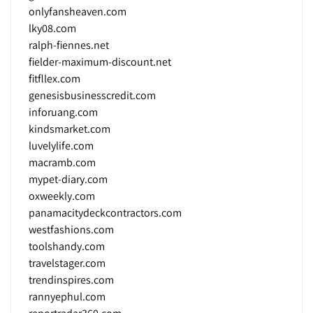
onlyfansheaven.com
lky08.com
ralph-fiennes.net
fielder-maximum-discount.net
fitfllex.com
genesisbusinesscredit.com
inforuang.com
kindsmarket.com
luvelylife.com
macramb.com
mypet-diary.com
oxweekly.com
panamacitydeckcontractors.com
westfashions.com
toolshandy.com
travelstager.com
trendinspires.com
rannyephul.com