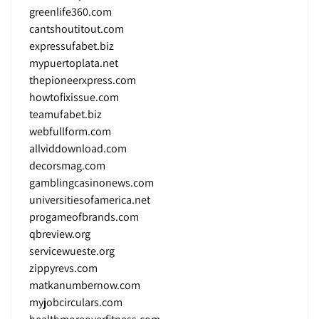
greenlife360.com
cantshoutitout.com
expressufabet.biz
mypuertoplata.net
thepioneerxpress.com
howtofixissue.com
teamufabet.biz
webfullform.com
allviddownload.com
decorsmag.com
gamblingcasinonews.com
universitiesofamerica.net
progameofbrands.com
qbreview.org
servicewueste.org
zippyrevs.com
matkanumbernow.com
myjobcirculars.com