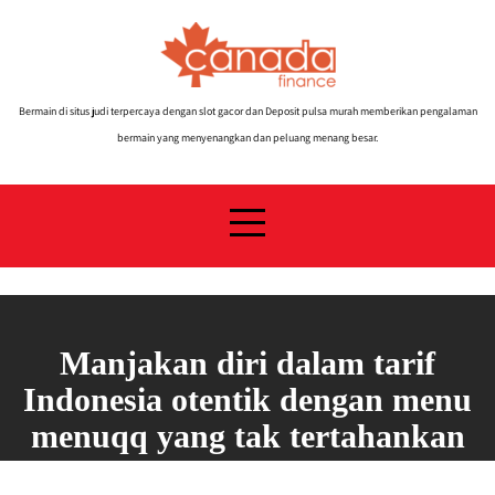
Skip
to
content
Bermain di situs judi terpercaya dengan slot gacor dan Deposit pulsa murah memberikan pengalaman
bermain yang menyenangkan dan peluang menang besar.
Manjakan diri dalam tarif
Indonesia otentik dengan menu
menuqq yang tak tertahankan