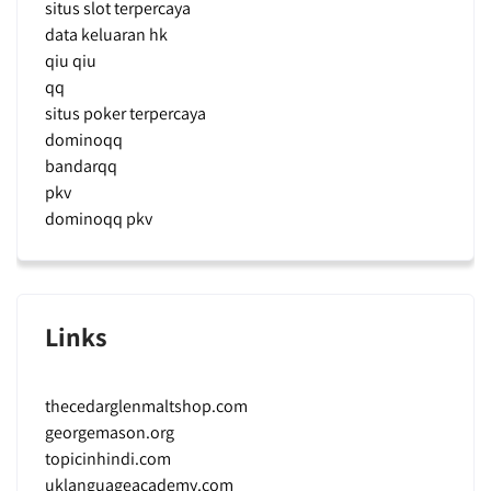
situs slot terpercaya
data keluaran hk
qiu qiu
qq
situs poker terpercaya
dominoqq
bandarqq
pkv
dominoqq pkv
Links
thecedarglenmaltshop.com
georgemason.org
topicinhindi.com
uklanguageacademy.com