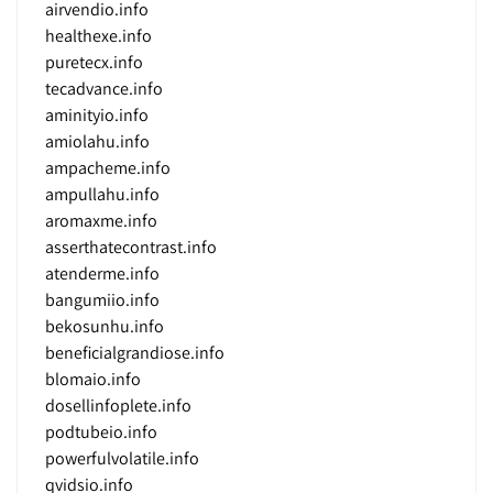
airvendio.info
healthexe.info
puretecx.info
tecadvance.info
aminityio.info
amiolahu.info
ampacheme.info
ampullahu.info
aromaxme.info
asserthatecontrast.info
atenderme.info
bangumiio.info
bekosunhu.info
beneficialgrandiose.info
blomaio.info
dosellinfoplete.info
podtubeio.info
powerfulvolatile.info
qvidsio.info