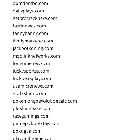
domdombd.com
dailyplayz.com
getprocrackhere.com
fastinnews.com
fannybanny.com
ifinitymarketer.com
jackpotkoning.com
modlinknetworks.com
longtimenewz.com
luckysportss.com
luckpeakplay.com
usamicronews.com
grofashion.com
pokemongoevolutioncalc.com
phishingbase.com
racegamings.com
primejackpotstay.com
pokugaa.com
playvaultgame.com