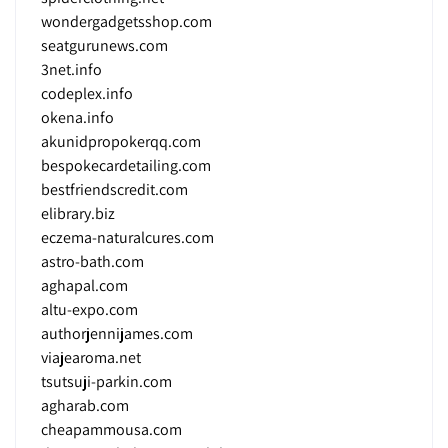
wondergadgetsshop.com
seatgurunews.com
3net.info
codeplex.info
okena.info
akunidpropokerqq.com
bespokecardetailing.com
bestfriendscredit.com
elibrary.biz
eczema-naturalcures.com
astro-bath.com
aghapal.com
altu-expo.com
authorjennijames.com
viajearoma.net
tsutsuji-parkin.com
agharab.com
cheapammousa.com