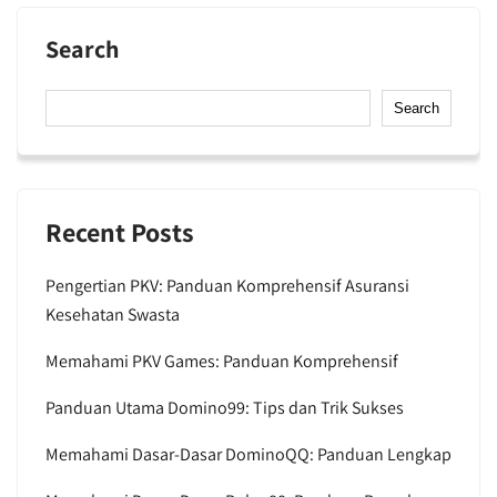
Search
Search
Recent Posts
Pengertian PKV: Panduan Komprehensif Asuransi
Kesehatan Swasta
Memahami PKV Games: Panduan Komprehensif
Panduan Utama Domino99: Tips dan Trik Sukses
Memahami Dasar-Dasar DominoQQ: Panduan Lengkap