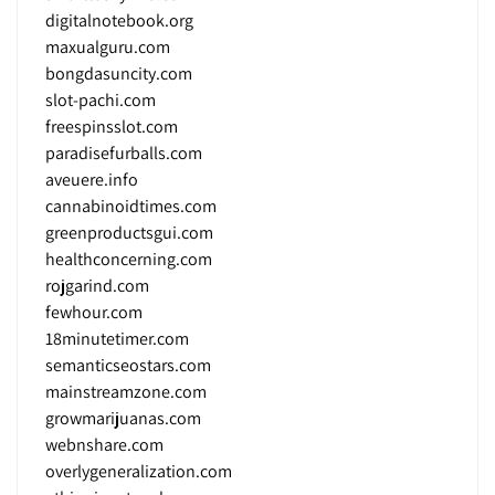
digitalnotebook.org
maxualguru.com
bongdasuncity.com
slot-pachi.com
freespinsslot.com
paradisefurballs.com
aveuere.info
cannabinoidtimes.com
greenproductsgui.com
healthconcerning.com
rojgarind.com
fewhour.com
18minutetimer.com
semanticseostars.com
mainstreamzone.com
growmarijuanas.com
webnshare.com
overlygeneralization.com