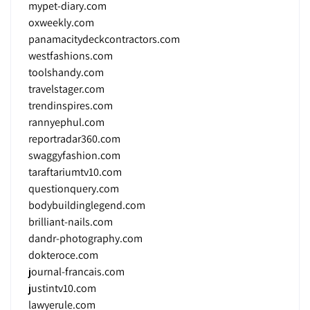
mypet-diary.com
oxweekly.com
panamacitydeckcontractors.com
westfashions.com
toolshandy.com
travelstager.com
trendinspires.com
rannyephul.com
reportradar360.com
swaggyfashion.com
taraftariumtv10.com
questionquery.com
bodybuildinglegend.com
brilliant-nails.com
dandr-photography.com
dokteroce.com
journal-francais.com
justintv10.com
lawyerule.com