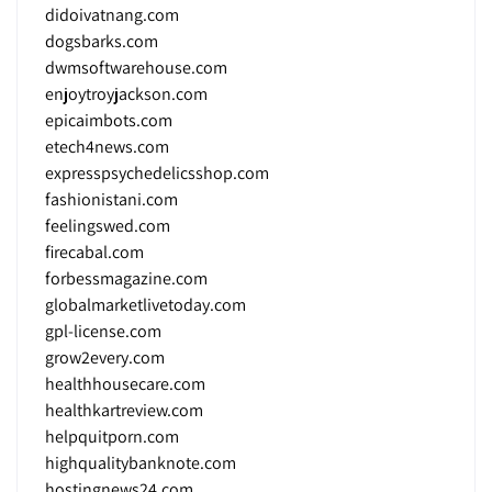
didoivatnang.com
dogsbarks.com
dwmsoftwarehouse.com
enjoytroyjackson.com
epicaimbots.com
etech4news.com
expresspsychedelicsshop.com
fashionistani.com
feelingswed.com
firecabal.com
forbessmagazine.com
globalmarketlivetoday.com
gpl-license.com
grow2every.com
healthhousecare.com
healthkartreview.com
helpquitporn.com
highqualitybanknote.com
hostingnews24.com