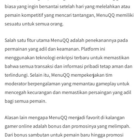
biasa yang ingin bersantai setelah hari yang melelahkan atau
pemain kompetitif yang mencari tantangan, MenuQQ memiliki
sesuatu untuk semua orang.
Salah satu fitur utama MenuQQ adalah penekanannya pada
permainan yang adil dan keamanan. Platform ini
menggunakan teknologi enkripsi terbaru untuk memastikan
bahwa semua transaksi dan informasi pribadi tetap aman dan
terlindungi. Selain itu, MenuQQ mempekerjakan tim
moderator berpengalaman yang memantau gameplay untuk
mencegah kecurangan dan memastikan persaingan yang adil
bagi semua pemain.
Alasan lain mengapa MenuQQ menjadi favorit di kalangan
gamer online adalah bonus dan promosinya yang melimpah.
Dari bonus sambutan untuk pemain baru hingga promosi