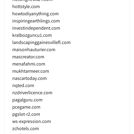
hottstyle.com
howtodiyanything.com
inspiringearthlings.com
investindependent.com
kralbozguncu1.com
landscapinggainesvillefl.com
maisonhauturier.com
mascreator.com
menafahmi.com
mukhtarmeer.com
nascartoday.com
nqted.com
nzdriverlicence.com
pagalguru.com
pcegame.com
pgslot-r2.com
ws-expression.com
zchotels.com