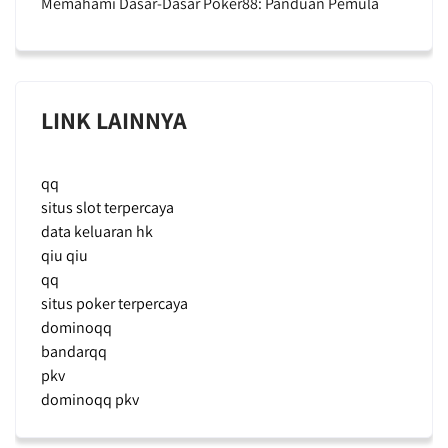
Memahami Dasar-Dasar Poker88: Panduan Pemula
LINK LAINNYA
qq
situs slot terpercaya
data keluaran hk
qiu qiu
qq
situs poker terpercaya
dominoqq
bandarqq
pkv
dominoqq pkv