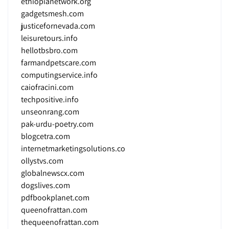
ethiopianetwork.org
gadgetsmesh.com
justicefornevada.com
leisuretours.info
hellotbsbro.com
farmandpetscare.com
computingservice.info
caiofracini.com
techpositive.info
unseonrang.com
pak-urdu-poetry.com
blogcetra.com
internetmarketingsolutions.co
ollystvs.com
globalnewscx.com
dogslives.com
pdfbookplanet.com
queenofrattan.com
thequeenofrattan.com