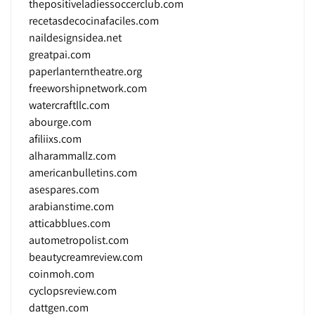
thepositiveladiessoccerclub.com
recetasdecocinafaciles.com
naildesignsidea.net
greatpai.com
paperlanterntheatre.org
freeworshipnetwork.com
watercraftllc.com
abourge.com
afiliixs.com
alharammallz.com
americanbulletins.com
asespares.com
arabianstime.com
atticabblues.com
autometropolist.com
beautycreamreview.com
coinmoh.com
cyclopsreview.com
dattgen.com