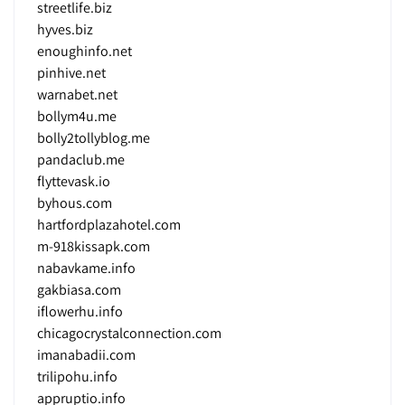
streetlife.biz
hyves.biz
enoughinfo.net
pinhive.net
warnabet.net
bollym4u.me
bolly2tollyblog.me
pandaclub.me
flyttevask.io
byhous.com
hartfordplazahotel.com
m-918kissapk.com
nabavkame.info
gakbiasa.com
iflowerhu.info
chicagocrystalconnection.com
imanabadii.com
trilipohu.info
appruptio.info