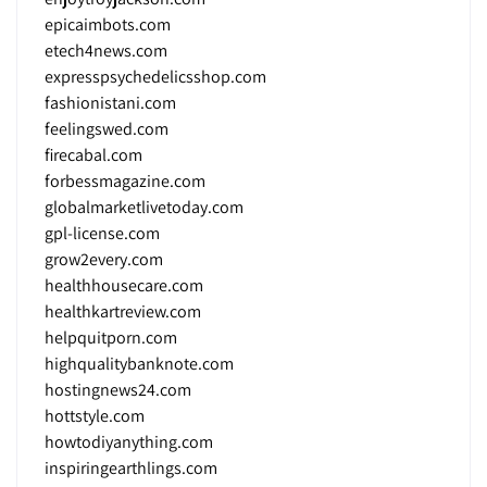
epicaimbots.com
etech4news.com
expresspsychedelicsshop.com
fashionistani.com
feelingswed.com
firecabal.com
forbessmagazine.com
globalmarketlivetoday.com
gpl-license.com
grow2every.com
healthhousecare.com
healthkartreview.com
helpquitporn.com
highqualitybanknote.com
hostingnews24.com
hottstyle.com
howtodiyanything.com
inspiringearthlings.com