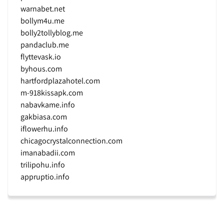
warnabet.net
bollym4u.me
bolly2tollyblog.me
pandaclub.me
flyttevask.io
byhous.com
hartfordplazahotel.com
m-918kissapk.com
nabavkame.info
gakbiasa.com
iflowerhu.info
chicagocrystalconnection.com
imanabadii.com
trilipohu.info
appruptio.info