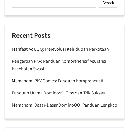
Search
Recent Posts
Manfaat AdUQQ: Merevolusi Kehidupan Perkotaan
Pengertian PKV: Panduan Komprehensif Asuransi
Kesehatan Swasta
Memahami PKV Games: Panduan Komprehensif
Panduan Utama Domino99: Tips dan Trik Sukses
Memahami Dasar-Dasar DominoQQ: Panduan Lengkap