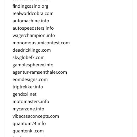
findingcasino.org
realworldcobra.com
automachine.info
autospeedsters.info
wagerchampion.info
monomousumicontest.com
deadricklingo.com
skyglobefx.com
gamblespherex.info
agentur-ramsenthaler.com
eomdesigns.com
triptrekker.info
gendxxi.net
motomasters.info
mycarzone.info
vibecasaconcepts.com
quantum24.info
quantenki.com