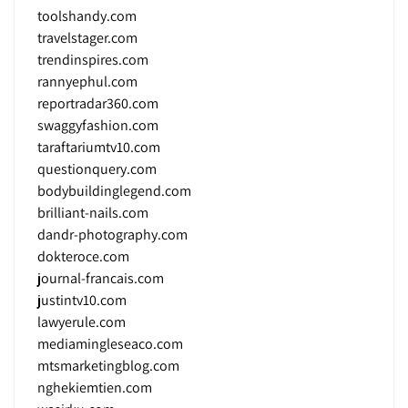
toolshandy.com
travelstager.com
trendinspires.com
rannyephul.com
reportradar360.com
swaggyfashion.com
taraftariumtv10.com
questionquery.com
bodybuildinglegend.com
brilliant-nails.com
dandr-photography.com
dokteroce.com
journal-francais.com
justintv10.com
lawyerule.com
mediamingleseaco.com
mtsmarketingblog.com
nghekiemtien.com