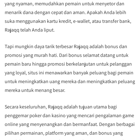
yang nyaman, memudahkan pemain untuk menyetor dan
menarik dana dengan cepat dan aman. Apakah Anda lebih
suka menggunakan kartu kredit, e-wallet, atau transfer bank,
Rajaqq telah Anda liput.
Tapi mungkin daya tarik terbesar Rajaqq adalah bonus dan
promosi yang murah hati. Dari bonus selamat datang untuk
pemain baru hingga promosi berkelanjutan untuk pelanggan
yang loyal, situs ini menawarkan banyak peluang bagi pemain
untuk meningkatkan uang mereka dan meningkatkan peluang
mereka untuk menang besar.
Secara keseluruhan, Rajaqq adalah tujuan utama bagi
penggemar poker dan kasino yang mencari pengalaman game
online yang menyenangkan dan bermanfaat. Dengan berbagai
pilihan permainan, platform yang aman, dan bonus yang