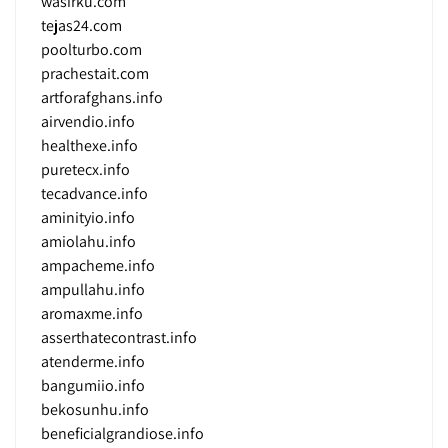
wasirku.com
tejas24.com
poolturbo.com
prachestait.com
artforafghans.info
airvendio.info
healthexe.info
puretecx.info
tecadvance.info
aminityio.info
amiolahu.info
ampacheme.info
ampullahu.info
aromaxme.info
asserthatecontrast.info
atenderme.info
bangumiio.info
bekosunhu.info
beneficialgrandiose.info