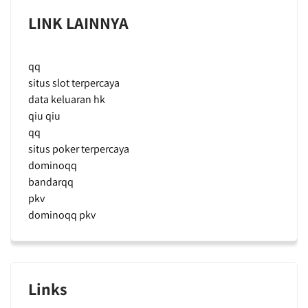
LINK LAINNYA
qq
situs slot terpercaya
data keluaran hk
qiu qiu
qq
situs poker terpercaya
dominoqq
bandarqq
pkv
dominoqq pkv
Links