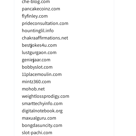
che-blog.com
pancakecoinz.com
flyfinley.com
prideconsultation.com
hountinglil.info
chakraaffirmations.net
bestjokes4u.com
lustgurgaon.com
geniejaar.com
bobbyslot.com
11placemoulin.com
mintz360.com
mohob.net
weightlossprodigy.com
smarttechyinfo.com
digitalnotebook.org
maxualguru.com
bongdasuncity.com
slot-pachi.com