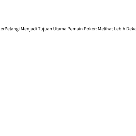
rPelangi Menjadi Tujuan Utama Pemain Poker: Melihat Lebih Dek