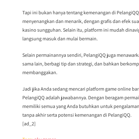
Tapi ini bukan hanya tentang kemenangan di PelangiQQ
menyenangkan dan menarik, dengan grafis dan efek suar
kasino sungguhan. Selain itu, platform ini mudah din
langsung masuk dan mulai bermain.
Selain permainannya sendiri, PelangiQQ juga menawark
sama lain, berbagi tip dan strategi, dan bahkan berko
membanggakan.
Jadi jika Anda sedang mencari platform game online ba
PelangiQQ adalah jawabannya. Dengan beragam permain
memiliki semua yang Anda butuhkan untuk pengalaman be
tanpa akhir serta potensi kemenangan di PelangiQQ.
[ad_2]