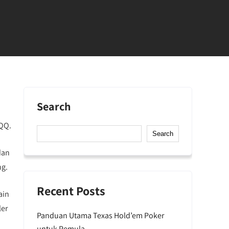
Search
iQQ.
Search
dan
ng.
Recent Posts
ain
ler
Panduan Utama Texas Hold’em Poker
untuk Pemula