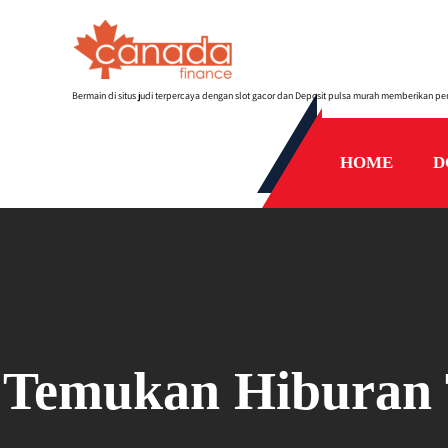
Skip
to
content
Bermain di situs judi terpercaya dengan slot gacor dan Deposit pulsa murah memberikan
HOME
D
Temukan Hiburan 