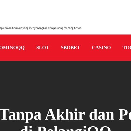
 pengalaman bermain yang menyenangkan dan peluang menang besar.
OMINOQQ
SLOT
SBOBET
CASINO
TO
Tanpa Akhir dan P